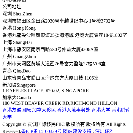
公司地址
深圳 ShenZhen
深圳市福田区金田路2030号卓越世纪中心 1号楼3702号
香港 Hong Kong
香港九龍尖沙咀廣東道25號海港城 港威大廈壹座18樓1802室
上海 ShangHai
上海市静安区南京西路580号仲益大厦4206A室
广州 GuangZhou
广州市天河区黄埔大道西76号富力盈隆27楼V06室
青岛 QingDao
山东省青岛市崂山区海韵东方大厦11楼 1106室
新加坡Singapore
1 RAFFLES PLACE, #20-02, SINGAPORE
加拿大Canada
180 WEST BEAVER CREEK RD,RICHMOND HILL,ON
香港友诚国际
加拿大移民
香港入境事务处
香港大学
香港岭南
大学
Copyright © 友诚国际移民FIIC 版权所有 版权所有 All Rights
Reserved.
粤ICP备14100329号
网站建设支持
:
深圳联雅