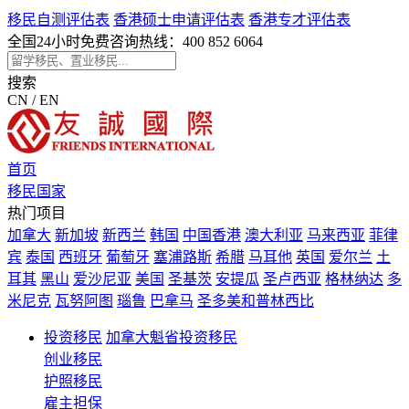
移民自测评估表
香港硕士申请评估表
香港专才评估表
全国24小时免费咨询热线：
400 852 6064
搜索
CN / EN
首页
移民国家
热门项目
加拿大
新加坡
新西兰
韩国
中国香港
澳大利亚
马来西亚
菲律
宾
泰国
西班牙
葡萄牙
塞浦路斯
希腊
马耳他
英国
爱尔兰
土
耳其
黑山
爱沙尼亚
美国
圣基茨
安提瓜
圣卢西亚
格林纳达
多
米尼克
瓦努阿图
瑙鲁
巴拿马
圣多美和普林西比
投资移民
加拿大魁省投资移民
创业移民
护照移民
雇主担保