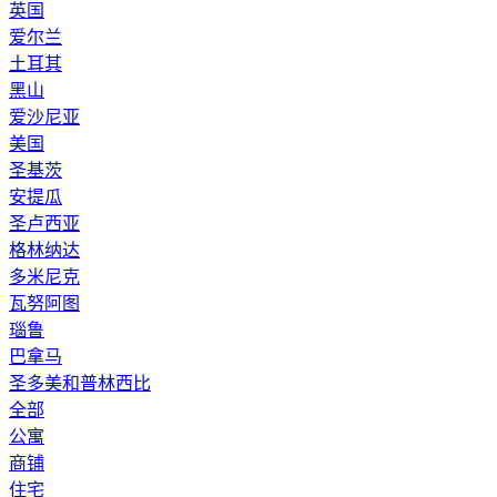
英国
爱尔兰
土耳其
黑山
爱沙尼亚
美国
圣基茨
安提瓜
圣卢西亚
格林纳达
多米尼克
瓦努阿图
瑙鲁
巴拿马
圣多美和普林西比
全部
公寓
商铺
住宅