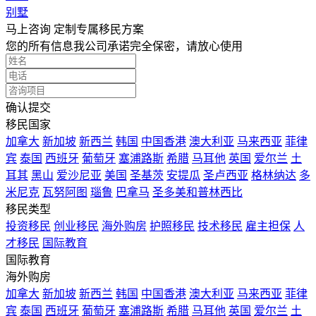
别墅
马上咨询 定制专属移民方案
您的所有信息我公司承诺完全保密，请放心使用
确认提交
移民国家
加拿大
新加坡
新西兰
韩国
中国香港
澳大利亚
马来西亚
菲律
宾
泰国
西班牙
葡萄牙
塞浦路斯
希腊
马耳他
英国
爱尔兰
土
耳其
黑山
爱沙尼亚
美国
圣基茨
安提瓜
圣卢西亚
格林纳达
多
米尼克
瓦努阿图
瑙鲁
巴拿马
圣多美和普林西比
移民类型
投资移民
创业移民
海外购房
护照移民
技术移民
雇主担保
人
才移民
国际教育
国际教育
海外购房
加拿大
新加坡
新西兰
韩国
中国香港
澳大利亚
马来西亚
菲律
宾
泰国
西班牙
葡萄牙
塞浦路斯
希腊
马耳他
英国
爱尔兰
土