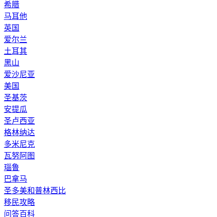
希腊
马耳他
英国
爱尔兰
土耳其
黑山
爱沙尼亚
美国
圣基茨
安提瓜
圣卢西亚
格林纳达
多米尼克
瓦努阿图
瑙鲁
巴拿马
圣多美和普林西比
移民攻略
问答百科