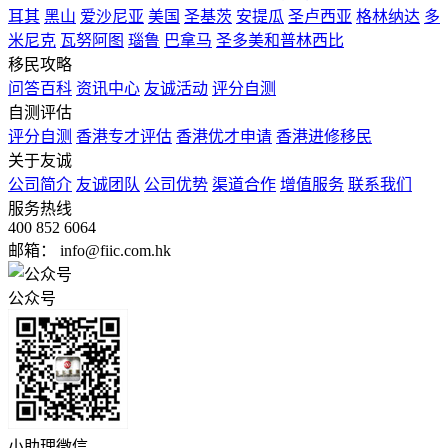
耳其
黑山
爱沙尼亚
美国
圣基茨
安提瓜
圣卢西亚
格林纳达
多
米尼克
瓦努阿图
瑙鲁
巴拿马
圣多美和普林西比
移民攻略
问答百科
资讯中心
友诚活动
评分自测
自测评估
评分自测
香港专才评估
香港优才申请
香港进修移民
关于友诚
公司简介
友诚团队
公司优势
渠道合作
增值服务
联系我们
服务热线
400 852 6064
邮箱： info@fiic.com.hk
公众号
小助理微信