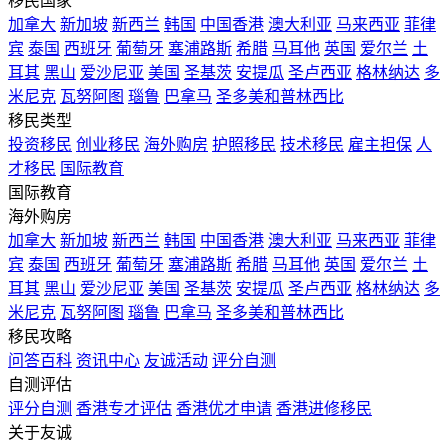
移民国家
加拿大
新加坡
新西兰
韩国
中国香港
澳大利亚
马来西亚
菲律
宾
泰国
西班牙
葡萄牙
塞浦路斯
希腊
马耳他
英国
爱尔兰
土
耳其
黑山
爱沙尼亚
美国
圣基茨
安提瓜
圣卢西亚
格林纳达
多
米尼克
瓦努阿图
瑙鲁
巴拿马
圣多美和普林西比
移民类型
投资移民
创业移民
海外购房
护照移民
技术移民
雇主担保
人
才移民
国际教育
国际教育
海外购房
加拿大
新加坡
新西兰
韩国
中国香港
澳大利亚
马来西亚
菲律
宾
泰国
西班牙
葡萄牙
塞浦路斯
希腊
马耳他
英国
爱尔兰
土
耳其
黑山
爱沙尼亚
美国
圣基茨
安提瓜
圣卢西亚
格林纳达
多
米尼克
瓦努阿图
瑙鲁
巴拿马
圣多美和普林西比
移民攻略
问答百科
资讯中心
友诚活动
评分自测
自测评估
评分自测
香港专才评估
香港优才申请
香港进修移民
关于友诚