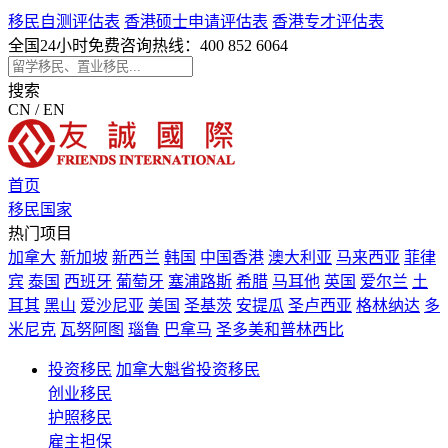
移民自测评估表
香港硕士申请评估表
香港专才评估表
全国24小时免费咨询热线：
400 852 6064
搜索
CN / EN
首页
移民国家
热门项目
加拿大
新加坡
新西兰
韩国
中国香港
澳大利亚
马来西亚
菲律
宾
泰国
西班牙
葡萄牙
塞浦路斯
希腊
马耳他
英国
爱尔兰
土
耳其
黑山
爱沙尼亚
美国
圣基茨
安提瓜
圣卢西亚
格林纳达
多
米尼克
瓦努阿图
瑙鲁
巴拿马
圣多美和普林西比
投资移民
加拿大魁省投资移民
创业移民
护照移民
雇主担保