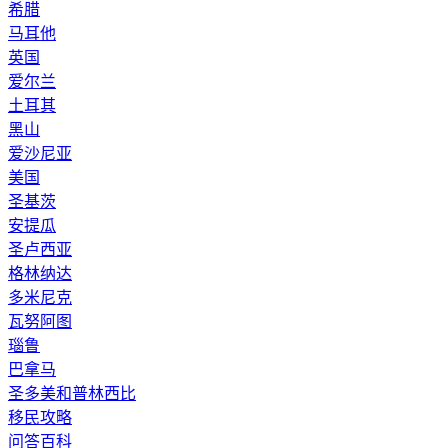
希腊
马耳他
英国
爱尔兰
土耳其
黑山
爱沙尼亚
美国
圣基茨
安提瓜
圣卢西亚
格林纳达
多米尼克
瓦努阿图
瑙鲁
巴拿马
圣多美和普林西比
移民攻略
问答百科