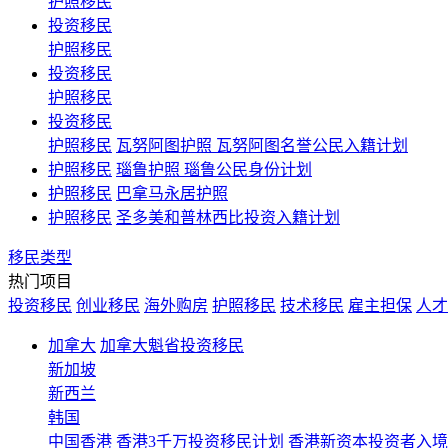
护照移民
投资移民
护照移民
投资移民
护照移民
投资移民
护照移民
瓦努阿图护照 瓦努阿图名誉公民入籍计划
护照移民
瑙鲁护照 瑙鲁公民身份计划
护照移民
巴拿马永居护照
护照移民
圣多美和普林西比投资入籍计划
移民类型
热门项目
投资移民
创业移民
海外购房
护照移民
技术移民
雇主担保
人才
加拿大
加拿大魁省投资移民
新加坡
新西兰
韩国
中国香港
香港3千万投资移民计划 香港新资本投资者入