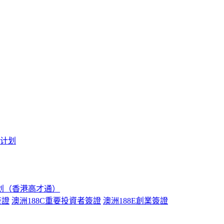
境计划
划（香港高才通）
簽證
澳洲188C重要投資者簽證
澳洲188E創業簽證