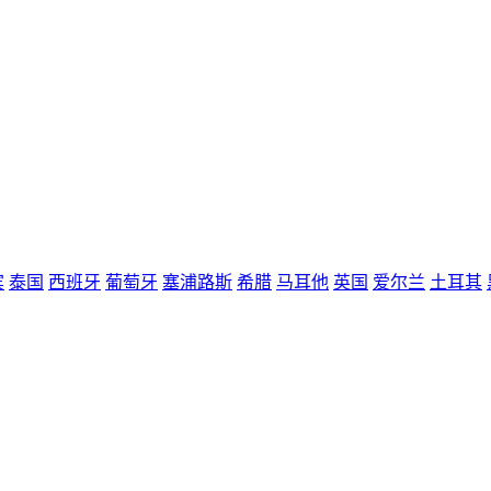
宾
泰国
西班牙
葡萄牙
塞浦路斯
希腊
马耳他
英国
爱尔兰
土耳其