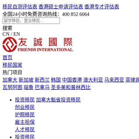
移民自测评估表
香港硕士申请评估表
香港专才评估表
全国24小时免费咨询热线：
400 852 6064
搜索
CN / EN
首页
移民国家
热门项目
加拿大
新加坡
新西兰
韩国
中国香港
澳大利亚
马来西亚
菲律
瓦努阿图
瑙鲁
巴拿马
圣多美和普林西比
投资移民
加拿大魁省投资移民
创业移民
护照移民
雇主担保
人才移民
投资移民