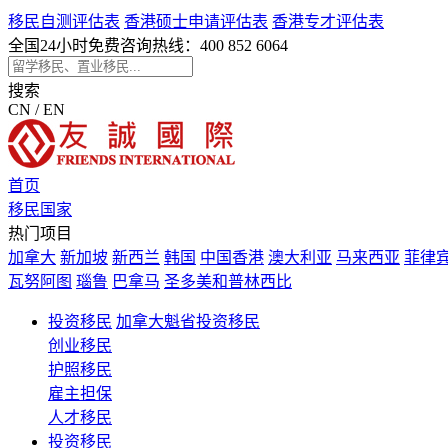
移民自测评估表
香港硕士申请评估表
香港专才评估表
全国24小时免费咨询热线：
400 852 6064
搜索
CN / EN
首页
移民国家
热门项目
加拿大
新加坡
新西兰
韩国
中国香港
澳大利亚
马来西亚
菲律
瓦努阿图
瑙鲁
巴拿马
圣多美和普林西比
投资移民
加拿大魁省投资移民
创业移民
护照移民
雇主担保
人才移民
投资移民