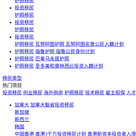
护照移民
投资移民
护照移民
投资移民
护照移民
投资移民
护照移民
瓦努阿图护照 瓦努阿图名誉公民入籍计划
护照移民
瑙鲁护照 瑙鲁公民身份计划
护照移民
巴拿马永居护照
护照移民
圣多美和普林西比投资入籍计划
移民类型
热门项目
投资移民
创业移民
海外购房
护照移民
技术移民
雇主担保
人才
加拿大
加拿大魁省投资移民
新加坡
新西兰
韩国
中国香港
香港3千万投资移民计划 香港新资本投资者入