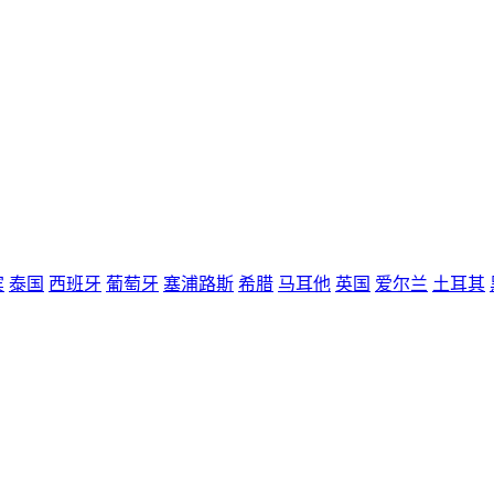
宾
泰国
西班牙
葡萄牙
塞浦路斯
希腊
马耳他
英国
爱尔兰
土耳其