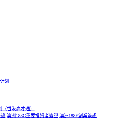
境计划
划（香港高才通）
簽證
澳洲188C重要投資者簽證
澳洲188E創業簽證