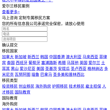
收入不平等的发达国家之一。
爱尔兰移民案例
查看更多+
马上咨询 定制专属移民方案
您的所有信息我公司承诺完全保密，请放心使用
确认提交
移民国家
加拿大
新加坡
新西兰
韩国
中国香港
澳大利亚
马来西亚
菲律
宾
泰国
西班牙
葡萄牙
塞浦路斯
希腊
马耳他
英国
爱尔兰
土
耳其
黑山
爱沙尼亚
美国
圣基茨
安提瓜
圣卢西亚
格林纳达
多
米尼克
瓦努阿图
瑙鲁
巴拿马
圣多美和普林西比
移民类型
投资移民
创业移民
海外购房
护照移民
技术移民
雇主担保
人
才移民
国际教育
国际教育
海外购房
加拿大
新加坡
新西兰
韩国
中国香港
澳大利亚
马来西亚
菲律