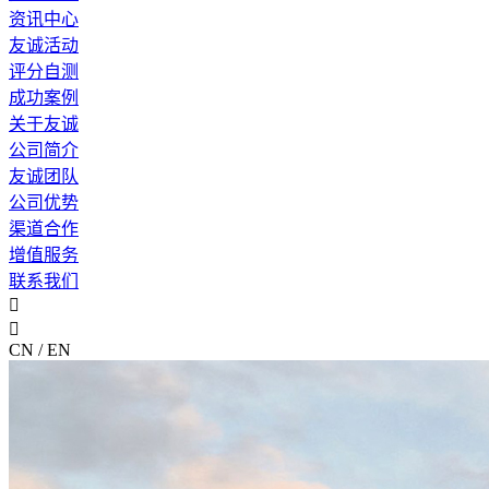
资讯中心
友诚活动
评分自测
成功案例
关于友诚
公司简介
友诚团队
公司优势
渠道合作
增值服务
联系我们


CN / EN