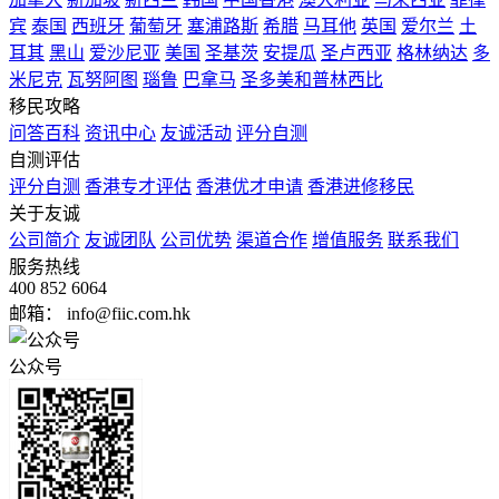
宾
泰国
西班牙
葡萄牙
塞浦路斯
希腊
马耳他
英国
爱尔兰
土
耳其
黑山
爱沙尼亚
美国
圣基茨
安提瓜
圣卢西亚
格林纳达
多
米尼克
瓦努阿图
瑙鲁
巴拿马
圣多美和普林西比
移民攻略
问答百科
资讯中心
友诚活动
评分自测
自测评估
评分自测
香港专才评估
香港优才申请
香港进修移民
关于友诚
公司简介
友诚团队
公司优势
渠道合作
增值服务
联系我们
服务热线
400 852 6064
邮箱： info@fiic.com.hk
公众号