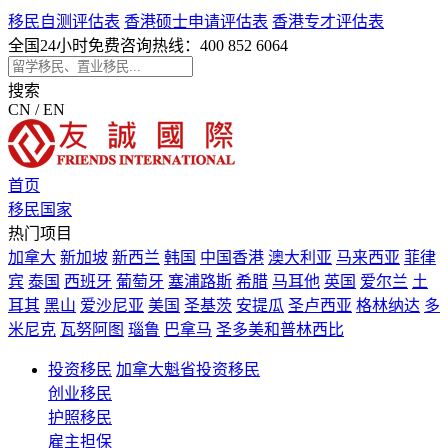
移民自测评估表
香港硕士申请评估表
香港专才评估表
全国24小时免费咨询热线：
400 852 6064
搜索
CN / EN
首页
移民国家
热门项目
加拿大
新加坡
新西兰
韩国
中国香港
澳大利亚
马来西亚
菲律
宾
泰国
西班牙
葡萄牙
塞浦路斯
希腊
马耳他
英国
爱尔兰
土
耳其
黑山
爱沙尼亚
美国
圣基茨
安提瓜
圣卢西亚
格林纳达
多
米尼克
瓦努阿图
瑙鲁
巴拿马
圣多美和普林西比
投资移民
加拿大魁省投资移民
创业移民
护照移民
雇主担保