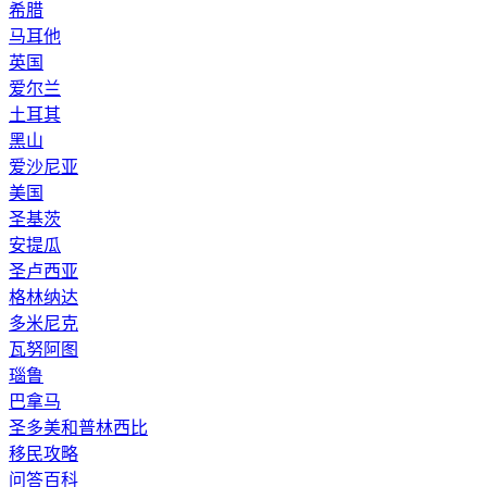
希腊
马耳他
英国
爱尔兰
土耳其
黑山
爱沙尼亚
美国
圣基茨
安提瓜
圣卢西亚
格林纳达
多米尼克
瓦努阿图
瑙鲁
巴拿马
圣多美和普林西比
移民攻略
问答百科