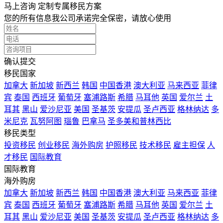
马上咨询 定制专属移民方案
您的所有信息我公司承诺完全保密，请放心使用
确认提交
移民国家
加拿大
新加坡
新西兰
韩国
中国香港
澳大利亚
马来西亚
菲律
宾
泰国
西班牙
葡萄牙
塞浦路斯
希腊
马耳他
英国
爱尔兰
土
耳其
黑山
爱沙尼亚
美国
圣基茨
安提瓜
圣卢西亚
格林纳达
多
米尼克
瓦努阿图
瑙鲁
巴拿马
圣多美和普林西比
移民类型
投资移民
创业移民
海外购房
护照移民
技术移民
雇主担保
人
才移民
国际教育
国际教育
海外购房
加拿大
新加坡
新西兰
韩国
中国香港
澳大利亚
马来西亚
菲律
宾
泰国
西班牙
葡萄牙
塞浦路斯
希腊
马耳他
英国
爱尔兰
土
耳其
黑山
爱沙尼亚
美国
圣基茨
安提瓜
圣卢西亚
格林纳达
多