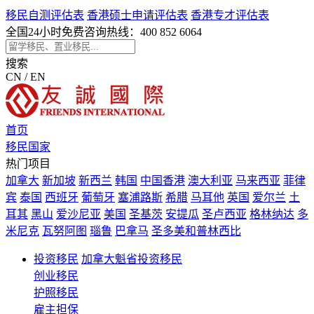
移民自测评估表
香港硕士申请评估表
香港专才评估表
全国24小时免费咨询热线：
400 852 6064
搜索
CN / EN
首页
移民国家
热门项目
加拿大
新加坡
新西兰
韩国
中国香港
澳大利亚
马来西亚
菲律
宾
泰国
西班牙
葡萄牙
塞浦路斯
希腊
马耳他
英国
爱尔兰
土
耳其
黑山
爱沙尼亚
美国
圣基茨
安提瓜
圣卢西亚
格林纳达
多
米尼克
瓦努阿图
瑙鲁
巴拿马
圣多美和普林西比
投资移民
加拿大魁省投资移民
创业移民
护照移民
雇主担保