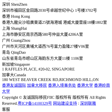
深圳 ShenZhen
深圳市福田区金田路2030号卓越世纪中心 1号楼3702号
香港 Hong Kong
香港九龍尖沙咀廣東道25號海港城 港威大廈壹座18樓1802室
上海 ShangHai
上海市静安区南京西路580号仲益大厦4206A室
广州 GuangZhou
广州市天河区黄埔大道西76号富力盈隆27楼V06室
青岛 QingDao
山东省青岛市崂山区海韵东方大厦11楼 1106室
新加坡Singapore
1 RAFFLES PLACE, #20-02, SINGAPORE
加拿大Canada
180 WEST BEAVER CREEK RD,RICHMOND HILL,ON
香港友诚国际
加拿大移民
香港入境事务处
香港大学
香港岭南
大学
Copyright © 友诚国际移民FIIC 版权所有 版权所有 All Rights
Reserved.
粤ICP备14100329号
网站建设支持
:
深圳联雅
客服