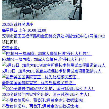
2026友诚移民讲座
每星期四 上午 10:00-12:00
深圳市福田区福华路和金田路交界处卓越世纪中心1号楼3702
移民资讯
查看更多+
EE抽分一降再降，加拿大豪情狂送“移民大礼包”！
5月18日 | 加拿大BC省雇主担保技术移民试点项目邀请82人
最新美国国务院官宣：优先处理移民签证！
2020全球最佳国家排名出炉，澳洲对移民吸引力大！
不受疫情影响，葡萄牙2月黄金签证数据惊艳！