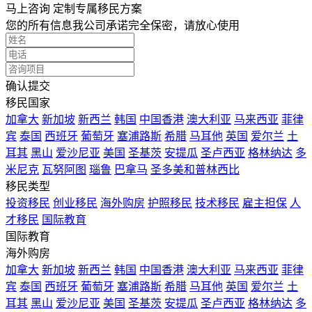
马上咨询 定制专属移民方案
您的所有信息我公司承诺完全保密，请放心使用
确认提交
移民国家
加拿大
新加坡
新西兰
韩国
中国香港
澳大利亚
马来西亚
菲律
宾
泰国
西班牙
葡萄牙
塞浦路斯
希腊
马耳他
英国
爱尔兰
土
耳其
黑山
爱沙尼亚
美国
圣基茨
安提瓜
圣卢西亚
格林纳达
多
米尼克
瓦努阿图
瑙鲁
巴拿马
圣多美和普林西比
移民类型
投资移民
创业移民
海外购房
护照移民
技术移民
雇主担保
人
才移民
国际教育
国际教育
海外购房
加拿大
新加坡
新西兰
韩国
中国香港
澳大利亚
马来西亚
菲律
宾
泰国
西班牙
葡萄牙
塞浦路斯
希腊
马耳他
英国
爱尔兰
土
耳其
黑山
爱沙尼亚
美国
圣基茨
安提瓜
圣卢西亚
格林纳达
多