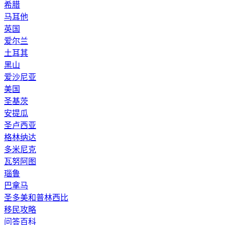
希腊
马耳他
英国
爱尔兰
土耳其
黑山
爱沙尼亚
美国
圣基茨
安提瓜
圣卢西亚
格林纳达
多米尼克
瓦努阿图
瑙鲁
巴拿马
圣多美和普林西比
移民攻略
问答百科