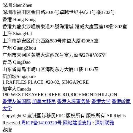
深圳 ShenZhen
深圳市福田区金田路2030号卓越世纪中心 1号楼3702号
香港 Hong Kong
香港九龍尖沙咀廣東道25號海港城 港威大廈壹座18樓1802室
上海 ShangHai
上海市静安区南京西路580号仲益大厦4206A室
广州 GuangZhou
广州市天河区黄埔大道西76号富力盈隆27楼V06室
青岛 QingDao
山东省青岛市崂山区海韵东方大厦11楼 1106室
新加坡Singapore
1 RAFFLES PLACE, #20-02, SINGAPORE
加拿大Canada
180 WEST BEAVER CREEK RD,RICHMOND HILL,ON
香港友诚国际
加拿大移民
香港入境事务处
香港大学
香港岭南
大学
Copyright © 友诚国际移民FIIC 版权所有 版权所有 All Rights
Reserved.
粤ICP备14100329号
网站建设支持
:
深圳联雅
客服