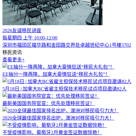
2026友诚移民讲座
每星期四 上午 10:00-12:00
深圳市福田区福华路和金田路交界处卓越世纪中心1号楼3702
移民资讯
查看更多+
EE抽分一降再降，加拿大豪情狂送“移民大礼包”！
5月18日 | 加拿大BC省雇主担保技术移民试点项目邀请82人
最新美国国务院官宣：优先处理移民签证！
2020全球最佳国家排名出炉，澳洲对移民吸引力大！
不受疫情影响，葡萄牙2月黄金签证数据惊艳！