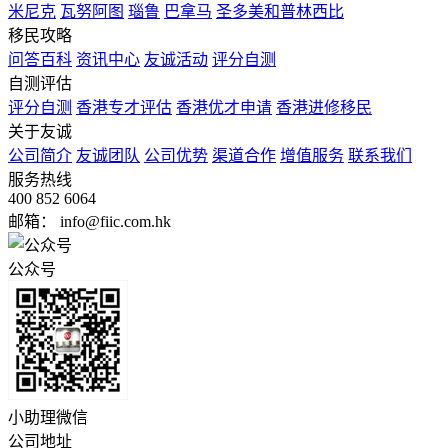
米尼克
瓦努阿图
瑙鲁
巴拿马
圣多美和普林西比
移民攻略
问答百科
资讯中心
友诚活动
评分自测
自测评估
评分自测
香港专才评估
香港优才申请
香港进修移民
关于友诚
公司简介
友诚团队
公司优势
渠道合作
增值服务
联系我们
服务热线
400 852 6064
邮箱： info@fiic.com.hk
公众号
小助理微信
公司地址