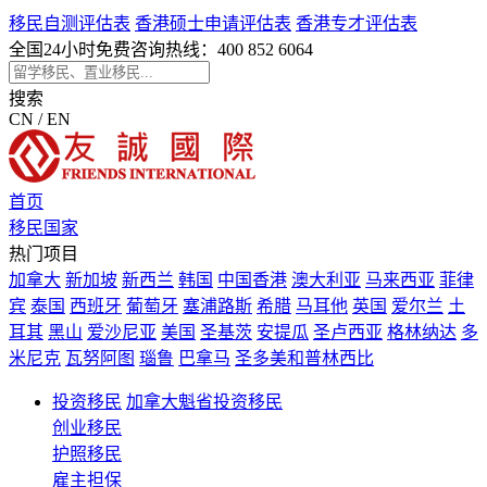
移民自测评估表
香港硕士申请评估表
香港专才评估表
全国24小时免费咨询热线：
400 852 6064
搜索
CN / EN
首页
移民国家
热门项目
加拿大
新加坡
新西兰
韩国
中国香港
澳大利亚
马来西亚
菲律
宾
泰国
西班牙
葡萄牙
塞浦路斯
希腊
马耳他
英国
爱尔兰
土
耳其
黑山
爱沙尼亚
美国
圣基茨
安提瓜
圣卢西亚
格林纳达
多
米尼克
瓦努阿图
瑙鲁
巴拿马
圣多美和普林西比
投资移民
加拿大魁省投资移民
创业移民
护照移民
雇主担保